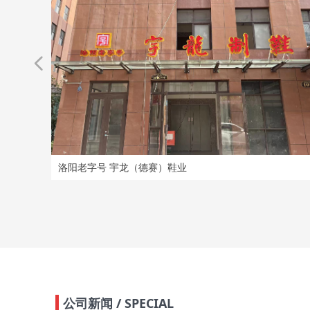
넳
赛）鞋业
洛阳保书工贸有限公司
公司新闻 / SPECIAL