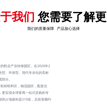
关于我们
您需要了解更
我们的质量保障 产品放心选择
鞋业产业转移园区。在2020年2
色型、环保型、现代专业化的高标
成部分。
鞋材鞋料区，物流园区，配套住
，更实现全球客商一站式采购的专
所占地面积是219亩，总投资额约