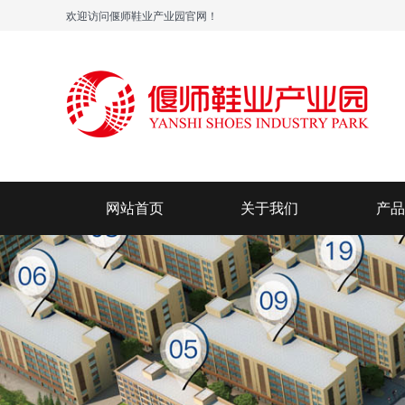
欢迎访问偃师鞋业产业园官网！
网站首页
关于我们
产