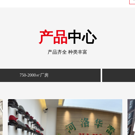
产品
中心
产品齐全 种类丰富
750-2000㎡厂房