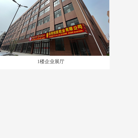
1楼企业展厅