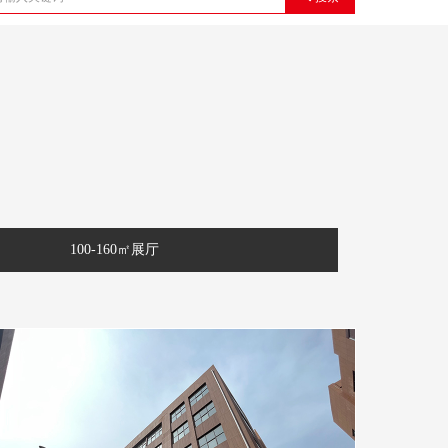
100-160㎡展厅