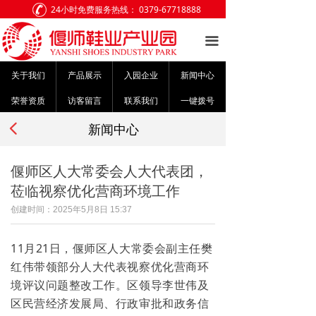
24小时免费服务热线：
0379-67718888
网站首页
끀
关于我们
关于我们
产品展示
入园企业
新闻中心
产品展示
荣誉资质
访客留言
联系我们
一键拨号
入园企业
넳
新闻中心
荣誉资质
偃师区人大常委会人大代表团，
新闻中心
莅临视察优化营商环境工作
访客留言
创建时间：
2025年5月8日
15:37
联系我们
11月21日，偃师区人大常委会副主任樊
红伟带领部分人大代表视察优化营商环
境评议问题整改工作。区领导李世伟及
区民营经济发展局、行政审批和政务信