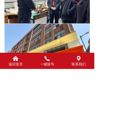
낀
끅
끇
返回首页
一键拔号
联系我们