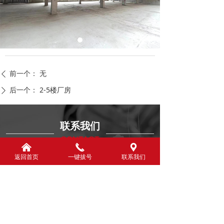
前一个：
无
ꄴ
后一个：
2-5楼厂房
ꄲ
联系我们
CONTACT
낀
끅
끇
返回首页
一键拔号
联系我们
河南省福璟置业发展有限公司
电话：0379-67718888
邮箱：hnsfjzy@163.com
地址：河南省洛阳市偃师区华夏路东段（山化