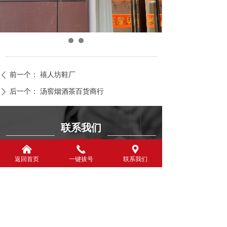
前一个：
禧人坊鞋厂
ꄴ
后一个：
汤窖烟酒茶百货商行
ꄲ
联系我们
CONTACT
낀
끅
끇
返回首页
一键拔号
联系我们
河南省福璟置业发展有限公司
电话：0379-67718888
邮箱：hnsfjzy@163.com
地址：河南省洛阳市偃师区华夏路东段（山化