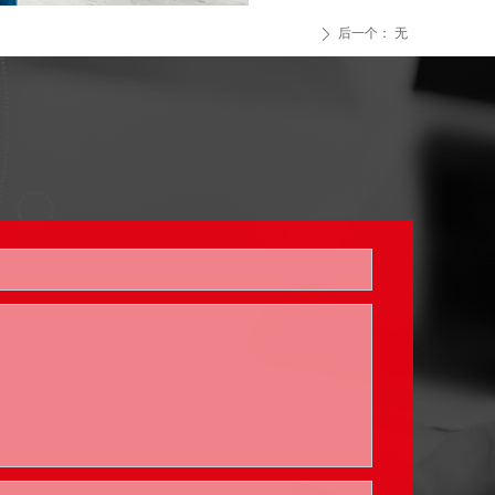
后一个：
无
ꄲ