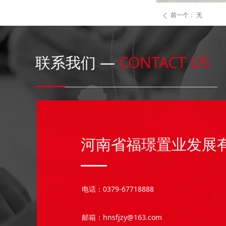
前一个：
无
ꄴ
联系我们 —
CONTACT US
河南省福璟置业发展
电话：0379-67718888
邮箱：hnsfjzy@163.com