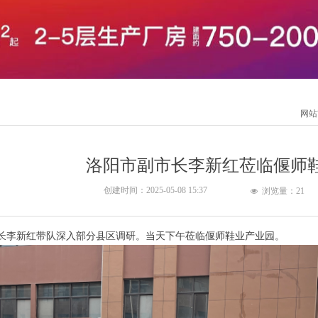
网站
洛阳市副市长李新红莅临偃师
创建时间：
2025-05-08
15:37
浏览量：
21
넶
市长李新红带队深入部分县区调研。当天下午莅临偃师鞋业产业园。