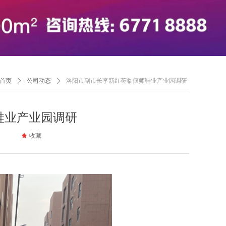
首页
ꄲ
公司动态
ꄲ
洛阳市副市长李新红莅临偃师鞋业产业园调研
鞋业产业园调研
끄
收藏