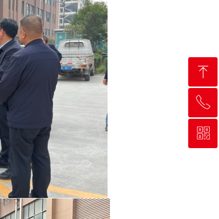
ꁸ
ꂅ
回到顶部
ꀥ
0379-67718888
微信二维码