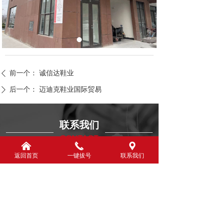
前一个：
诚信达鞋业
ꄴ
后一个：
迈迪克鞋业国际贸易
ꄲ
联系我们
CONTACT
낀
끅
끇
返回首页
一键拔号
联系我们
河南省福璟置业发展有限公司
电话：0379-67718888
邮箱：hnsfjzy@163.com
地址：河南省洛阳市偃师区华夏路东段（山化