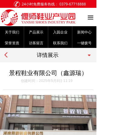
24小时免费服务热线：
0379-67718888
网站首页
끀
关于我们
关于我们
产品展示
入园企业
新闻中心
产品展示
荣誉资质
访客留言
联系我们
一键拨号
入园企业
넳
끙
详情展示
荣誉资质
景程鞋业有限公司（鑫源瑞）
新闻中心
创建时间：
2025年5月8日
11:19
访客留言
联系我们